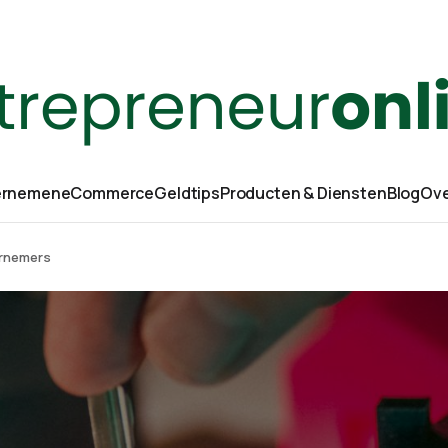
rnemen
eCommerce
Geldtips
Producten & Diensten
Blog
Ove
ernemers