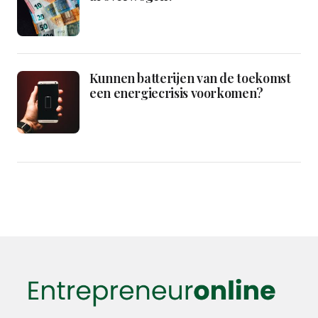
Kunnen batterijen van de toekomst
een energiecrisis voorkomen?